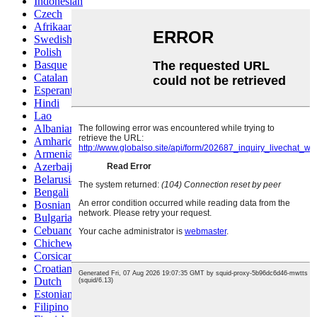
Indonesian
Czech
Afrikaans
Swedish
Polish
Basque
Catalan
Esperanto
Hindi
Lao
Albanian
Amharic
Armenian
Azerbaijani
Belarusian
Bengali
Bosnian
Bulgarian
Cebuano
Chichewa
Corsican
Croatian
Dutch
Estonian
Filipino