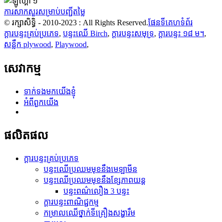
ការសាកសួរសម្រាប់បញ្ជីតម្លៃ
© រក្សាសិទ្ធិ - 2010-2023 : All Rights Reserved.
ផែនទីគេហទំព័រ
ក្តារបន្ទះគ្រប់ប្រភេទ
,
បន្ទះឈើ Birch
,
ក្តារបន្ទះសមុទ្រ
,
ក្តារបន្ទះ ១៨ ម។
,
សន្លឹក plywood
,
Playwood
,
សេវាកម្ម
ទាក់ទងមកយើងខ្ញុំ
អំពីពួកយើង
ផលិតផល
ក្តារបន្ទះគ្រប់ប្រភេទ
បន្ទះឈើប្រឈមមុខនឹងមេឡាមីន
បន្ទះឈើប្រឈមមុខនឹងខ្សែភាពយន្ត
បន្ទះពណ៌លឿង 3 បន្ទះ
ក្តារបន្ទះពាណិជ្ជកម្ម
កម្រាលឈើថ្នាក់ទីគ្រឿងសង្ហារឹម