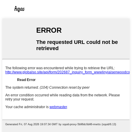
កំពូល