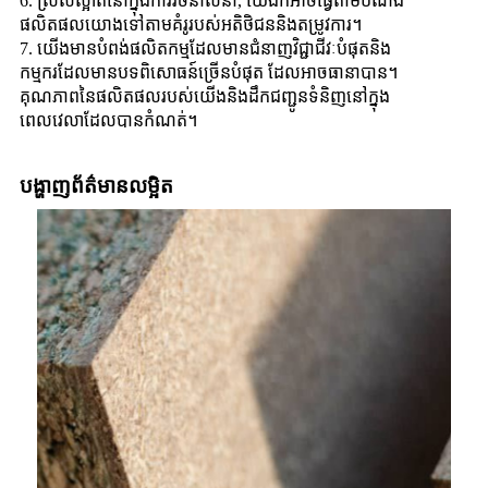
6. ស្រស់ស្អាតនៅក្នុងការរចនាលំនាំ, យើងក៏អាចធ្វើតាមបំណង
ផលិតផលយោងទៅតាមគំរូរបស់អតិថិជននិងតម្រូវការ។
7. យើងមានបំពង់ផលិតកម្មដែលមានជំនាញវិជ្ជាជីវៈបំផុតនិង
កម្មករដែលមានបទពិសោធន៍ច្រើនបំផុត ដែលអាចធានាបាន។
គុណភាពនៃផលិតផលរបស់យើងនិងដឹកជញ្ជូនទំនិញនៅក្នុង
ពេលវេលាដែលបានកំណត់។
បង្ហាញព័ត៌មានលម្អិត