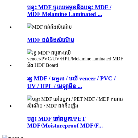
បន្ទះ MDF ប្រឈមមុខនឹងបន្ទះ MDF /
MDF Melamine Laminated ...
MDF ធន់នឹងសំណើម
រន្ធ MDF / ធម្មតា / ឈើ veneer / PVC /
UV / HPL / មេឡាមីន ...
បន្ទះ MDF ឆៅធម្មតា/PET
MDF/Moistureproof MDF/F...