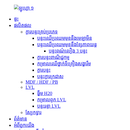
ផ្ទះ
ផលិតផល
ក្តារបន្ទះគ្រប់ប្រភេទ
បន្ទះឈើប្រឈមមុខនឹងមេឡាមីន
បន្ទះឈើប្រឈមមុខនឹងខ្សែភាពយន្ត
បន្ទះពណ៌លឿង 3 បន្ទះ
ក្តារបន្ទះពាណិជ្ជកម្ម
កម្រាលឈើថ្នាក់ទីគ្រឿងសង្ហារឹម
ក្តារបន្ទះ
បន្ទះក្តារក្រដាស
MDF / HDF / PB
LVL
ធ្នឹម H20
កម្រាលពូក LVL
បន្ទះរន្ទា LVL
ស្បែកទ្វារ
ព័ត៌មាន
អំពីពួកយើង