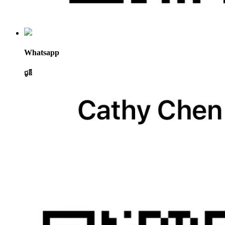
Whatsapp
ជូឌី