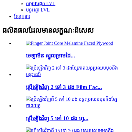
កម្រាលពូក LVL
បន្ទះរន្ទា LVL
ស្បែកទ្វារ
ផលិតផលដែលមានលក្ខណៈពិសេស
មេឡាមីន ស្នូលម្រាមដៃ...
ប្រើឡើងវិញ 2 ទៅ 3 ដង Film Fac...
ប្រើឡើងវិញ 5 ទៅ 10 ដង ហ្វ...