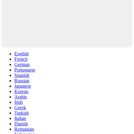
English
French
German
Portuguese
Spanish
Russian
Japanese
Korean
Arabic
Irish
Greek
Turkish
Italian
Danish
Romanian