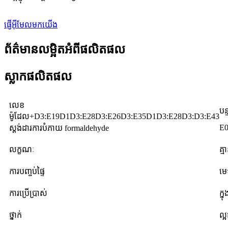
ផ្ញើអ៊ីមែលមកយើង
ព័ត៌មានលម្អិតអំពីផលិតផល
ស្លាកផលិតផល
លេខ
បន
ម៉ូដែល+D3:E19D1D3:E28D3:E26D3:E35D1D3:E28D3:D3:E43
E
ស្តង់ដារការបំភាយ formaldehyde
លក្ខណៈ
គ្
ការបញ្ចប់ផ្ទៃ
មេ
ការប្រើប្រាស់
ក្នុ
ថ្នាក់
ល្