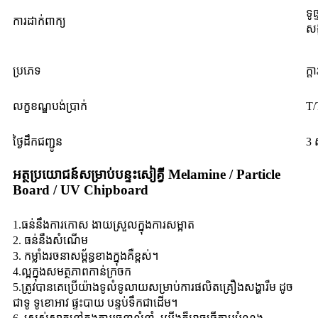
ទូ
ការដាក់ពាក្យ
សង្
ប្រភេទ
ក្ត
លក្ខខណ្ឌបង់ប្រាក់
T
ថ្ងៃដឹកជញ្ជូន
3 
អត្ថប្រយោជន៍សម្រាប់បន្ទះសៀគ្វី Melamine / Particle
Board / UV Chipboard
1.ធន់នឹងការកោស ងាយស្រួលក្នុងការសម្អាត
2. ធន់នឹងសំណើម
3. កម្លាំងរចនាសម្ព័ន្ធខាងក្នុងគឺខ្ពស់។
4.ល្អក្នុងសមត្ថភាពកាន់ក្រចក
5.ត្រូវបានគេប្រើយ៉ាងទូលំទូលាយសម្រាប់ការផលិតគ្រឿងសង្ហារឹម ដូច
ជាទូ ទូខោអាវ ផ្ទះបាយ បន្ទប់ទឹកជាដើម។