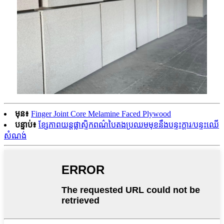
មុន៖
Finger Joint Core Melamine Faced Plywood
បន្ទាប់៖
ខ្សែភាពយន្តផ្លាស្ទិកពណ៌បៃតងប្រឈមមុខនឹងបន្ទះក្តារ/បន្ទះឈើ
សំណង់