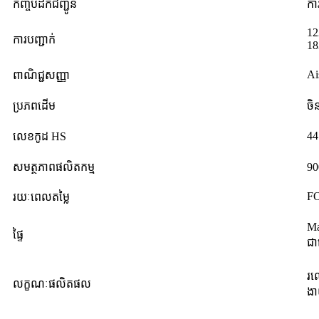
កញ្ចប់ដឹកជញ្ជូន
កា
1
ការបញ្ជាក់
1
A
ពាណិជ្ជសញ្ញា
ប្រភពដើម
ចិ
44
លេខកូដ HS
សមត្ថភាពផលិតកម្ម
90
F
រយៈពេលតម្លៃ
Ma
ផ្ទៃ
ជា
រល
លក្ខណៈផលិតផល
ងា