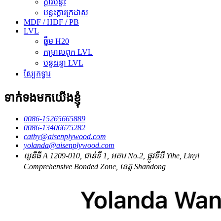
ក្តារបន្ទះ
បន្ទះក្តារក្រដាស
MDF / HDF / PB
LVL
ធ្នឹម H20
កម្រាលពូក LVL
បន្ទះរន្ទា LVL
ស្បែកទ្វារ
ទាក់ទងមកយើងខ្ញុំ
0086-15265665889
0086-13406675282
cathy@aisenplywood.com
yolanda@aisenplywood.com
យូនីធី A 1209-010, ជាន់ទី 1, អគារ No.2, ផ្លូវទីបី Yihe, Linyi
Comprehensive Bonded Zone, ខេត្ត Shandong