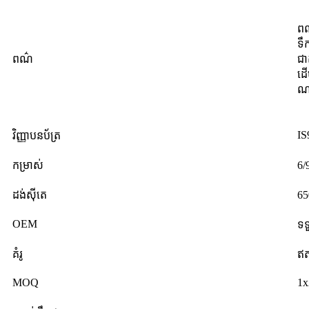
ពណ
ទឹ
ពណ៌
ជា
ដើ
ណា
IS
វិញ្ញាបនប័ត្រ
កម្រាស់
6/
ដង់ស៊ីតេ
65
OEM
ទ
គំរូ
ឥត
MOQ
1