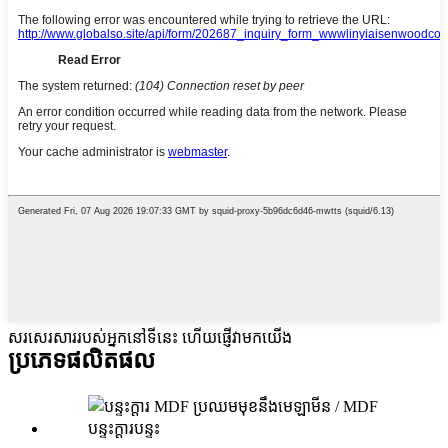
សរសេរសាររបស់អ្នកនៅទីនេះ ហើយផ្ញើវាមកយើង
ប្រភេទផលិតផល