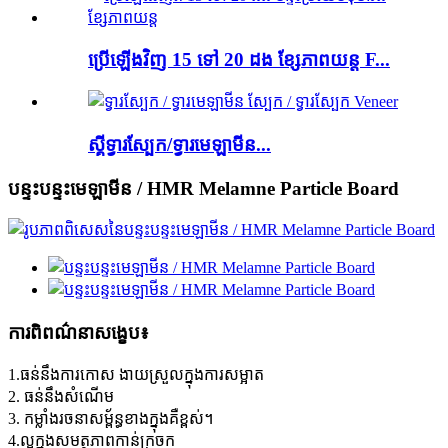
ប្រើឡើងវិញ 15 ទៅ 20 ដង ខ្សែភាពយន្ត F...
ស្គីទ្វារស្បែក/ទ្វារមេឡាមីន...
បន្ទះបន្ទះមេឡាមីន / HMR Melamne Particle Board
ការពិពណ៌នាសង្ខេប៖
1.ធន់នឹងការកោស ងាយស្រួលក្នុងការសម្អាត
2. ធន់នឹងសំណើម
3. កម្លាំងរចនាសម្ព័ន្ធខាងក្នុងគឺខ្ពស់។
4.ល្អក្នុងសមត្ថភាពកាន់ក្រចក