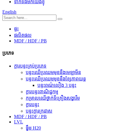
ទាក់ទងមកយើងខ្ញុំ
English
ផ្ទះ
ផលិតផល
MDF / HDF / PB
ប្រភេទ
ក្តារបន្ទះគ្រប់ប្រភេទ
បន្ទះឈើប្រឈមមុខនឹងមេឡាមីន
បន្ទះឈើប្រឈមមុខនឹងខ្សែភាពយន្ត
បន្ទះពណ៌លឿង 3 បន្ទះ
ក្តារបន្ទះពាណិជ្ជកម្ម
កម្រាលឈើថ្នាក់ទីគ្រឿងសង្ហារឹម
ក្តារបន្ទះ
បន្ទះក្តារក្រដាស
MDF / HDF / PB
LVL
ធ្នឹម H20